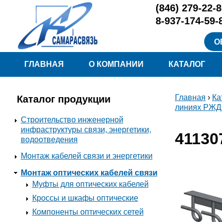
Перейти к основному содержанию
(846)
279-22-8
8-937-174-59-
О
Меню
ГЛАВНАЯ
О КОМПАНИИ
КАТАЛОГ
Главная
›
Ка
Каталог продукции
Вы здесь
линиях РЖД
Строительство инженерной
инфраструктуры связи, энергетики,
41130
водоотведения
Монтаж кабелей связи и энергетики
Монтаж оптических кабелей связи
Муфты для оптических кабелей
Кроссы и шкафы оптические
Компоненты оптических сетей