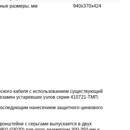
ные размеры, мм
940х370х424
еского кабеля с использованием существующей
взамен устаревших узлов серии 410721-ТМП.
 последующим нанесением защитного цинкового
ронштейне с серьгами выпускается в двух
801-03020) для опор диаметром 300-350 мм и