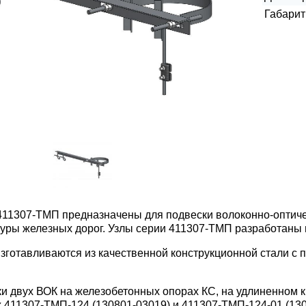
Габарит
411307-ТМП предназначены для подвески волоконно-оптич
уры железных дорог. Узлы серии 411307-ТМП разработаны 
изготавливаются из качественной конструкционной стали с
ки двух ВОК на железобетонных опорах КС, на удлиненном к
 411307-ТМП-124 (130801-03019) и 411307-ТМП-124-01 (130