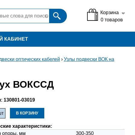
Корзина
0
товаров
Й КАБИНЕТ
двески оптических кабелей
›
Узлы подвески ВОК на
вух ВОКССД
:
130801-03019
ские характеристики:
 опоры, мм
300-350