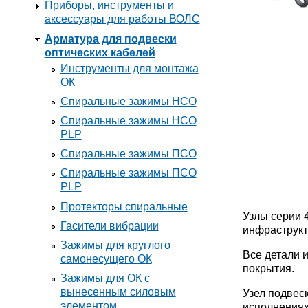
Приборы, инструменты и
аксессуары для работы ВОЛС
Арматура для подвески
оптических кабелей
Инструменты для монтажа
ОК
Спиральные зажимы НСО
Спиральные зажимы НСО
PLP
Спиральные зажимы ПСО
Спиральные зажимы ПСО
PLP
Протекторы спиральные
Узлы серии 
Гасители вибрации
инфраструкт
Зажимы для круглого
Все детали 
самонесущего ОК
покрытия.
Зажимы для ОК с
вынесенным силовым
Узел подвес
элементом
исполнениях