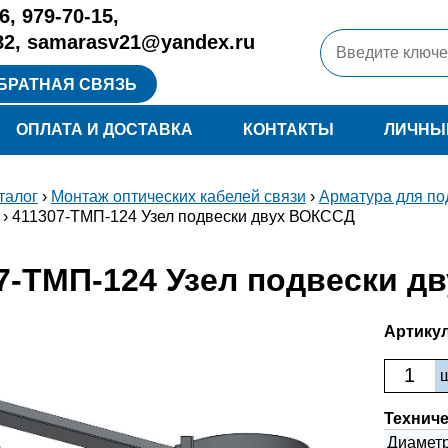
6
,
979-70-15
,
82
,
samarasv21@yandex.ru
БРАТНАЯ СВЯЗЬ
ОПЛАТА И ДОСТАВКА
КОНТАКТЫ
ЛИЧНЫ
талог
›
Монтаж оптических кабелей связи
›
Арматура для по
› 411307-ТМП-124 Узел подвески двух ВОКССД
7-ТМП-124 Узел подвески д
Артикул
Техниче
Диаметр