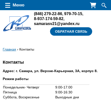
Перейти к основному содержанию
Меню
(846)
279-22-86
,
979-70-15
,
8-937-174-59-82
,
samarasv21@yandex.ru
ОБРАТНАЯ СВЯЗЬ
Вы
Главная
› Контакты
здесь
Контакты
Адрес: г. Самара, ул. Верхне-Карьерная, 3А, корпус 8.
Режим работы
Понедельник- Четверг
9:00-17:00
Пятница
9:00-16:30
Суббота, Воскресенье
Выходные дни