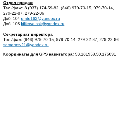
Отдел продаж
Тел./факс:
8 (937) 174-59-82
,
(846) 979-70-15
,
979-70-14
,
279-22-87
,
279-22-86
Доб. 104
omto163@yandex.ru
Доб. 103
kilikova.ssk@yandex.ru
Секретариат директора
Тел./факс:
(846) 979-70-15
,
979-70-14
,
279-22-87
,
279-22-86
samarasv21
@
yandex
.
ru
Координаты для GPS навигатора:
53.181959,50.175091