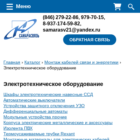
Перейти к основному содержанию
Меню
(846)
279-22-86
,
979-70-15
,
8-937-174-59-82
,
samarasv21@yandex.ru
ОБРАТНАЯ СВЯЗЬ
Вы
Главная
›
Каталог
›
Монтаж кабелей связи и энергетики
›
Электротехническое оборудование
здесь
Электротехническое оборудование
Шкафы электротехнические навесные ССД
Автоматические выключатели
Устройства защитного отключения УЗО
Дифференциальные автоматы
Модульные устройства прочие
Корпуса электрические металлические и аксессуары
Изолента ПВХ
Термоусаживаемые трубки Rexant
Монтажные материалы для электрических кабелей