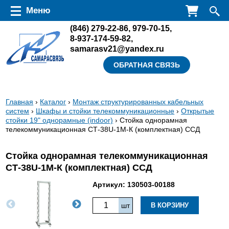
Перейти к основному содержанию
Меню
(846)
279-22-86
,
979-70-15
,
8-937-174-59-82
,
samarasv21@yandex.ru
ОБРАТНАЯ СВЯЗЬ
Вы
Главная
›
Каталог
›
Монтаж структурированных кабельных
систем
›
Шкафы и стойки телекоммуникационные
›
Открытые
здесь
стойки 19" однорамные (indoor)
› Стойка однорамная
телекоммуникационная СТ-38U-1М-К (комплектная) ССД
Стойка однорамная телекоммуникационная
СТ-38U-1М-К (комплектная) ССД
Артикул:
130503-00188