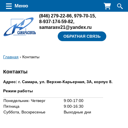
Перейти к основному содержанию
Меню
(846)
279-22-86
,
979-70-15
,
8-937-174-59-82
,
samarasv21@yandex.ru
ОБРАТНАЯ СВЯЗЬ
Вы
Главная
› Контакты
здесь
Контакты
Адрес: г. Самара, ул. Верхне-Карьерная, 3А, корпус 8.
Режим работы
Понедельник- Четверг
9:00-17:00
Пятница
9:00-16:30
Суббота, Воскресенье
Выходные дни