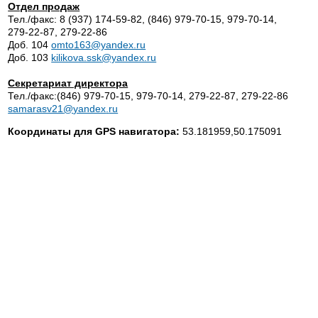
Отдел продаж
Тел./факс:
8 (937) 174-59-82
,
(846) 979-70-15
,
979-70-14
,
279-22-87
,
279-22-86
Доб. 104
omto163@yandex.ru
Доб. 103
kilikova.ssk@yandex.ru
Секретариат директора
Тел./факс:
(846) 979-70-15
,
979-70-14
,
279-22-87
,
279-22-86
samarasv21
@
yandex
.
ru
Координаты для GPS навигатора:
53.181959,50.175091