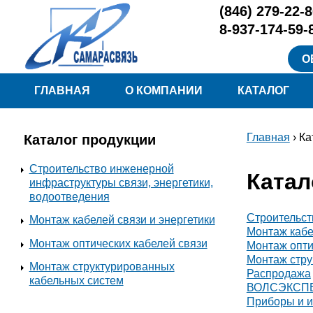
Перейти к основному содержанию
(846)
279-22-8
8-937-174-59-
О
Меню
ГЛАВНАЯ
О КОМПАНИИ
КАТАЛОГ
Главная
› Ка
Каталог продукции
Вы здесь
Строительство инженерной
Катал
инфраструктуры связи, энергетики,
водоотведения
Строительст
Монтаж кабелей связи и энергетики
Монтаж кабе
Монтаж оптических кабелей связи
Монтаж опти
Монтаж стру
Монтаж структурированных
Распродажа
кабельных систем
ВОЛСЭКСП
Приборы и и