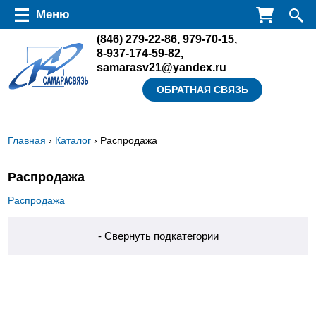
Перейти к основному содержанию
Меню
(846)
279-22-86
,
979-70-15
,
8-937-174-59-82
,
samarasv21@yandex.ru
ОБРАТНАЯ СВЯЗЬ
Вы
Главная
›
Каталог
› Распродажа
здесь
Распродажа
Распродажа
- Свернуть подкатегории