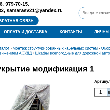
6
,
979-70-15
,
82
,
samarasv21@yandex.ru
БРАТНАЯ СВЯЗЬ
ОПЛАТА И ДОСТАВКА
КОНТАКТЫ
ЛИЧНЫ
талог
›
Монтаж структурированных кабельных систем
›
Обор
вижением АСУДД
›
Шкафы всепогодные для дорожной авто
укрытие модификация 1
Артикул