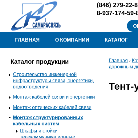
Перейти к основному содержанию
(846)
279-22-8
8-937-174-59-
О
Меню
ГЛАВНАЯ
О КОМПАНИИ
КАТАЛОГ
Главная
›
Ка
Каталог продукции
Вы здесь
дорожным д
Строительство инженерной
инфраструктуры связи, энергетики,
Тент-
водоотведения
Монтаж кабелей связи и энергетики
Монтаж оптических кабелей связи
Монтаж структурированных
кабельных систем
Шкафы и стойки
телекоммуникационные