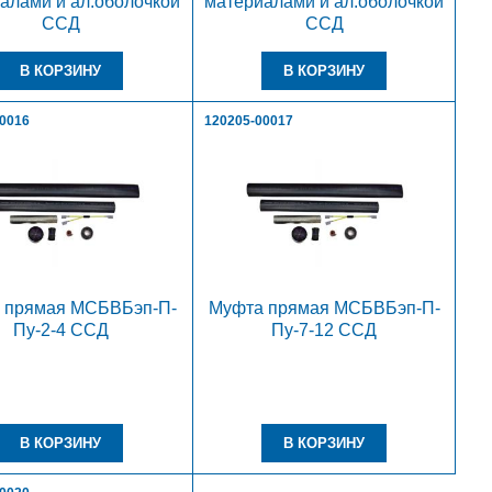
алами и ал.оболочкой
материалами и ал.оболочкой
ССД
ССД
00016
120205-00017
 прямая МСБВБэп-П-
Муфта прямая МСБВБэп-П-
Пу-2-4 ССД
Пу-7-12 ССД