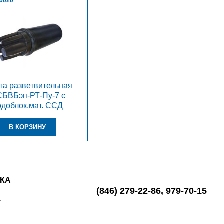
00020
а разветвительная
БВБэп-РТ-Пу-7 с
одоблок.мат. ССД
ВКА
(846)
279-22-86
,
979-70-15
Т