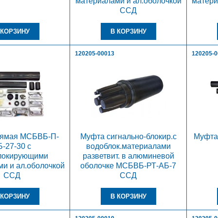
материалами и ал.оболочкой
матери
ССД
120205-00013
120205-
рямая МСБВБ-П-
Муфта сигнально-блокир.с
Муфта
Б-27-30 с
водоблок.материалами
локирующими
разветвит. в алюминевой
и и ал.оболочкой
оболочке МСБВБ-РТ-АБ-7
ССД
ССД