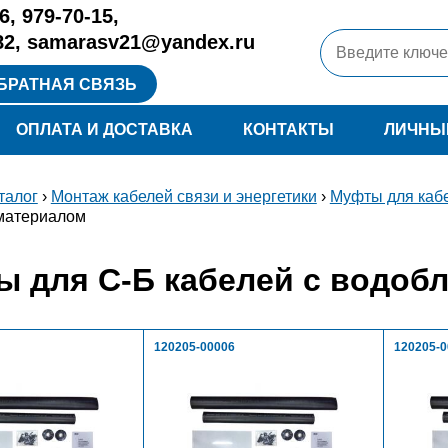
6
,
979-70-15
,
82
,
samarasv21@yandex.ru
БРАТНАЯ СВЯЗЬ
ОПЛАТА И ДОСТАВКА
КОНТАКТЫ
ЛИЧНЫ
талог
›
Монтаж кабелей связи и энергетики
›
Муфты для кабе
 материалом
 для С-Б кабелей с водобл
120205-00006
120205-