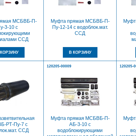
рямая МСБВБ-П-
Муфта прямая МСБВБ-П-
Муфт
у-3-10 с
Пу-12-14 с водоблок.мат.
локирующими
ССД
во
риалами ССД
м
120205-00009
120205-
азветвительная
Муфта прямая МСБВБ-П-
Муфт
Б-РТ-Пу-7 с
АБ-3-10 с
лок.мат. ССД
водоблокирующими
во