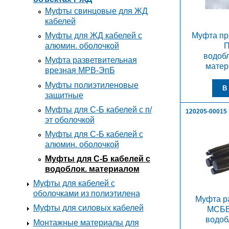
Муфты свинцовые для ЖД
кабелей
Муфты для ЖД кабелей с
Муфта п
алюмин. оболочкой
П
водоб
Муфта разветвительная
мате
врезная МРВ-ЭпБ
Муфты полиэтиленовые
защитные
Муфты для С-Б кабелей с п/
120205-00015
эт оболочкой
Муфты для С-Б кабелей с
алюмин. оболочкой
Муфты для С-Б кабелей с
водоблок. материалом
Муфты для кабелей с
оболочками из полиэтилена
Муфта р
Муфты для силовых кабелей
МСБВ
водоб
Монтажные материалы для