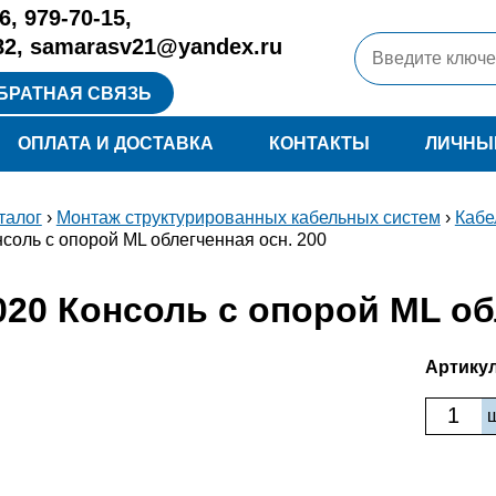
6
,
979-70-15
,
82
,
samarasv21@yandex.ru
БРАТНАЯ СВЯЗЬ
ОПЛАТА И ДОСТАВКА
КОНТАКТЫ
ЛИЧНЫ
талог
›
Монтаж структурированных кабельных систем
›
Кабе
соль с опорой ML облегченная осн. 200
20 Консоль с опорой ML об
Артикул