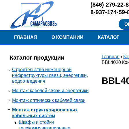
Перейти к основному содержанию
(846)
279-22-8
8-937-174-59-
О
Меню
ГЛАВНАЯ
О КОМПАНИИ
КАТАЛОГ
Главная
›
Ка
Каталог продукции
Вы здесь
BBL4020 Кон
Строительство инженерной
инфраструктуры связи, энергетики,
BBL40
водоотведения
Монтаж кабелей связи и энергетики
Монтаж оптических кабелей связи
Монтаж структурированных
кабельных систем
Шкафы и стойки
телекоммуникационные