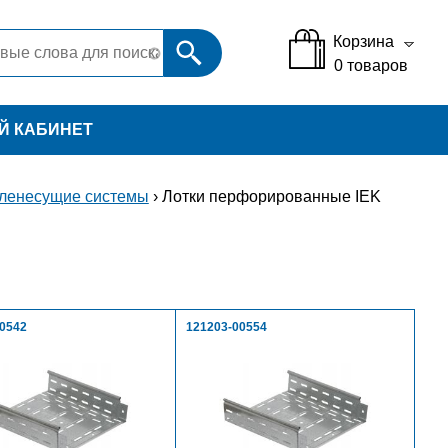
Корзина
0
товаров
Й КАБИНЕТ
ленесущие системы
› Лотки перфорированные IEK
00542
121203-00554