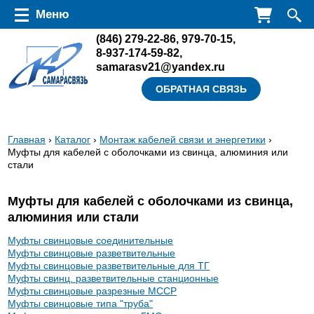
Перейти к основному содержанию
Меню
(846)
279-22-86
,
979-70-15
,
8-937-174-59-82
,
samarasv21@yandex.ru
ОБРАТНАЯ СВЯЗЬ
Вы
Главная
›
Каталог
›
Монтаж кабелей связи и энергетики
›
Муфты для кабелей с оболочками из свинца, алюминия или
здесь
стали
Муфты для кабелей с оболочками из свинца,
алюминия или стали
Муфты свинцовые соединительные
Муфты свинцовые разветвительные
Муфты свинцовые разветвительные для ТГ
Муфты свинц. разветвительные станционные
Муфты свинцовые разрезные МССР
Муфты свинцовые типа "труба"