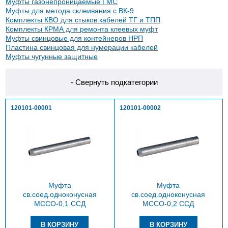
Муфты газонепроницаемые ГМС
Муфты для метода склеивания с ВК-9
Комплекты КВО для стыков кабелей ТГ и ТПП
Комплекты КРМА для ремонта клеевых муфт
Муфты свинцовые для контейнеров НРП
Пластина свинцовая для нумерации кабелей
Муфты чугунные защитные
- Свернуть подкатегории
120101-00001
120101-00002
Муфта
Муфта
св.соед.одноконусная
св.соед.одноконусная
МССО-0,1 ССД
МССО-0,2 ССД