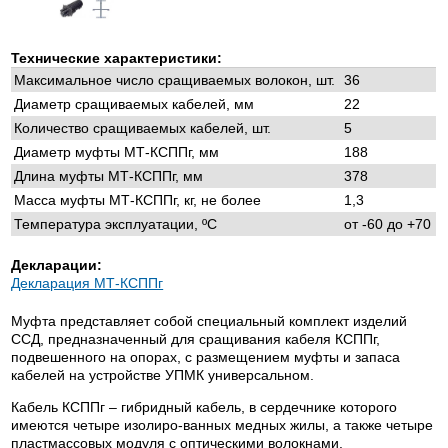
Технические характеристики:
Максимальное число сращиваемых волокон, шт.
36
Диаметр сращиваемых кабелей, мм
22
Количество сращиваемых кабелей, шт.
5
Диаметр муфты МТ-КСППг, мм
188
Длина муфты МТ-КСППг, мм
378
Масса муфты МТ-КСППг, кг, не более
1,3
Температура эксплуатации, ºС
от -60 до +70
Декларации:
Декларация МТ-КСППг
Муфта представляет собой специальный комплект изделий
ССД, предназначенный для сращивания кабеля КСППг,
подвешенного на опорах, с размещением муфты и запаса
кабелей на устройстве УПМК универсальном.
Кабель КСППг – гибридный кабель, в сердечнике которого
имеются четыре изолиро-ванных медных жилы, а также четыре
пластмассовых модуля с оптическими волокнами.