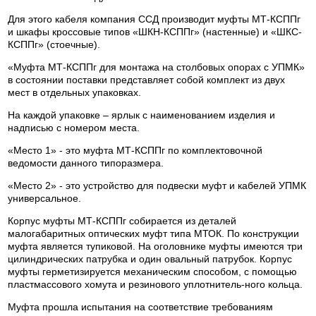
Для этого кабеля компания ССД производит муфты МТ-КСППг
и шкафы кроссовые типов «ШКН-КСППг» (настенные) и «ШКС-
КСППг» (стоечные).
«Муфта МТ-КСППг для монтажа на столбовых опорах с УПМК»
в состоянии поставки представляет собой комплект из двух
мест в отдельных упаковках.
На каждой упаковке – ярлык с наименованием изделия и
надписью с номером места.
«Место 1» - это муфта МТ-КСППг по комплектовочной
ведомости данного типоразмера.
«Место 2» - это устройство для подвески муфт и кабелей УПМК
универсальное.
Корпус муфты МТ-КСППг собирается из деталей
малогабаритных оптических муфт типа МТОК. По конструкции
муфта является тупиковой. На оголовнике муфты имеются три
цилиндрических патрубка и один овальный патрубок. Корпус
муфты герметизируется механическим способом, с помощью
пластмассового хомута и резинового уплотнитель-ного кольца.
Муфта прошла испытания на соответствие требованиям