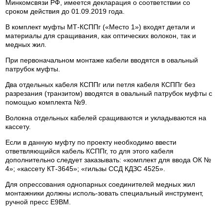
Минкомсвязи РФ, имеется декларация о соответствии со
сроком действия до 01.09.2019 года.
В комплект муфты МТ-КСППг («Место 1») входят детали и
материалы для сращивания, как оптических волокон, так и
медных жил.
При первоначальном монтаже кабели вводятся в овальный
патрубок муфты.
Два отдельных кабеля КСППг или петля кабеля КСППг без
разрезания (транзитом) вводятся в овальный патрубок муфты с
помощью комплекта №9.
Волокна отдельных кабелей сращиваются и укладываются на
кассету.
Если в данную муфту по проекту необходимо ввести
ответвляющийся кабель КСППг, то для этого кабеля
дополнительно следует заказывать: «комплект для ввода ОК №
4»; «кассету КТ-3645»; «гильзы ССД КДЗС 4525».
Для опрессования однопарных соединителей медных жил
монтажники должны исполь-зовать специальный инструмент,
ручной пресс Е9ВМ.