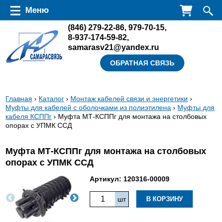
Перейти к основному содержанию
Меню
(846)
279-22-86
,
979-70-15
,
8-937-174-59-82
,
samarasv21@yandex.ru
ОБРАТНАЯ СВЯЗЬ
Вы
Главная
›
Каталог
›
Монтаж кабелей связи и энергетики
›
Муфты для кабелей с оболочками из полиэтилена
›
Муфты для
здесь
кабеля КСППг
› Муфта МТ-КСППг для монтажа на столбовых
опорах с УПМК ССД
Муфта МТ-КСППг для монтажа на столбовых
опорах с УПМК ССД
Артикул:
120316-00009