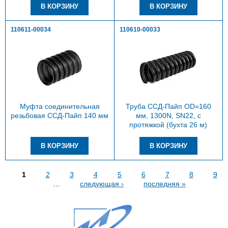
110611-00034
110610-00033
Муфта соединительная
Труба ССД-Пайп OD=160
резьбовая ССД-Пайп 140 мм
мм, 1300N, SN22, с
протяжкой (бухта 26 м)
Страницы
1
2
3
4
5
6
7
8
9
…
следующая ›
последняя »