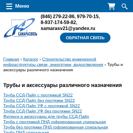
Перейти к основному содержанию
Меню
(846)
279-22-86
,
979-70-15
,
8-937-174-59-82
,
samarasv21@yandex.ru
ОБРАТНАЯ СВЯЗЬ
Вы
Главная
›
Каталог
›
Строительство инженерной
инфраструктуры связи, энергетики, водоотведения
› Трубы и
здесь
аксессуары различного назначения
Трубы и аксессуары различного назначения
Труба ССД-Пайп с протяжкой SN22
Труба ССД-Пайп без протяжки SN22
Труба ССД-Пайп УФ с протяжкой SN22
Труба ССД-Пайп УФ без протяжки SN22
Фитинги и аксессуары для трубы ССД-Пайп
Труба с протяжкой ПНД гофрированная спиральная
Труба без протяжки ПНД гофрированная спиральная
Труба ПНД спиральная