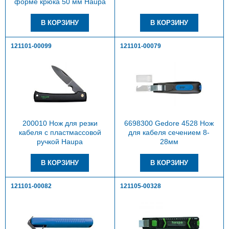
форме крюка 50 мм Haupa
121101-00099
121101-00079
200010 Нож для резки
6698300 Gedore 4528 Нож
кабеля с пластмассовой
для кабеля сечением 8-
ручкой Haupa
28мм
121101-00082
121105-00328