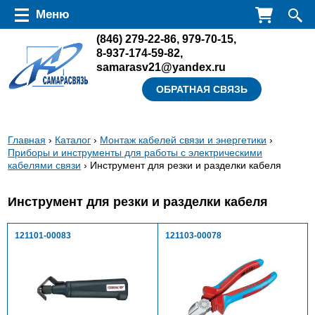
Перейти к основному содержанию
Меню
(846)
279-22-86
,
979-70-15
,
8-937-174-59-82
,
samarasv21@yandex.ru
ОБРАТНАЯ СВЯЗЬ
Вы
Главная
›
Каталог
›
Монтаж кабелей связи и энергетики
›
Приборы и инструменты для работы с электрическими
здесь
кабелями связи
› Инструмент для резки и разделки кабеля
Инструмент для резки и разделки кабеля
121101-00083
121103-00078