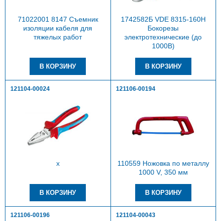
71022001 8147 Съемник
1742582Б VDE 8315-160H
изоляции кабеля для
Бокорезы
тяжелых работ
электротехнические (до
1000В)
121104-00024
121106-00194
х
110559 Ножовка по металлу
1000 V, 350 мм
121106-00196
121104-00043