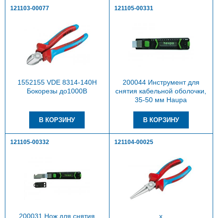
121103-00077
121105-00331
1552155 VDE 8314-140H
200044 Инструмент для
Бокорезы до1000В
снятия кабельной оболочки,
35-50 мм Haupa
121105-00332
121104-00025
200031 Нож для снятия
х