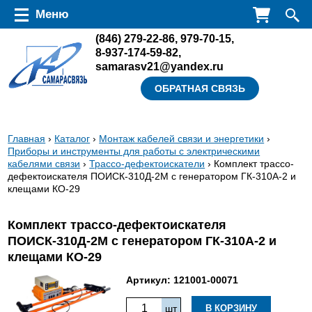
Перейти к основному содержанию
Меню
(846)
279-22-86
,
979-70-15
,
8-937-174-59-82
,
samarasv21@yandex.ru
ОБРАТНАЯ СВЯЗЬ
Вы
Главная
›
Каталог
›
Монтаж кабелей связи и энергетики
›
Приборы и инструменты для работы с электрическими
здесь
кабелями связи
›
Трассо-дефектоискатели
› Комплект трассо-
дефектоискателя ПОИСК-310Д-2М с генератором ГК-310А-2 и
клещами КО-29
Комплект трассо-дефектоискателя
ПОИСК-310Д-2М с генератором ГК-310А-2 и
клещами КО-29
Артикул:
121001-00071