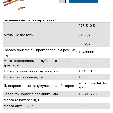
Технические характеристики:
273,5±0,5
Активные частоты, Гц
2187,5±1
6562,5±1
Полоса приема в широкополосном режиме,
10-20000
Гц
Макс. определяемая глубина залегания
6
трассы, м
Точность измерения глубины, см
±5%+10
Точность отыскания, см
10
встр. 4 шт. АА, Ni-
Электропитания: аккумуляторная батарея
Mh
Габариты корпуса премника, мм
138х187х68
Масса (с батареей), г
650
Масса антенны, г
650