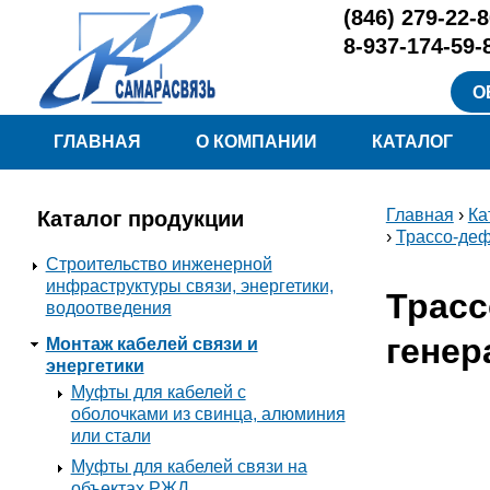
Перейти к основному содержанию
(846)
279-22-8
8-937-174-59-
О
Меню
ГЛАВНАЯ
О КОМПАНИИ
КАТАЛОГ
Главная
›
Ка
Каталог продукции
Вы здесь
›
Трассо-деф
Строительство инженерной
инфраструктуры связи, энергетики,
Трасс
водоотведения
генер
Монтаж кабелей связи и
энергетики
Муфты для кабелей с
оболочками из свинца, алюминия
или стали
Муфты для кабелей связи на
объектах РЖД