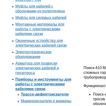
Муфты для кабелей с
оболочками из полиэтилена
Муфты для силовых кабелей
Монтажные материалы для
работы с электрическими
кабелями связи
Оконечные устройства для
электрических кабелей связи
Электротехническое
оборудование
Арматура для подвески
Поиск-410 М
электрических кабелей и
сложных гор
грозотроса
трубопровод
Приборы и инструменты для
работы с электрическими
Функционал:
кабелями связи
Поиск 
Трассо-дефектоискатели
тросов
Маркероискатели и маркеры
оболоч