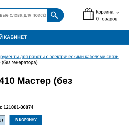
Корзина
0
товаров
Й КАБИНЕТ
рументы для работы с электрическими кабелями связи
(без генератора)
10 Мастер (без
:
121001-00074