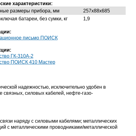
ские характеристики:
ные размеры прибора, мм
257х88х685
ключая батареи, без сумки, кг
1,9
ации:
ационное письмо ПОИСК
кции:
ство ГК-310А-2
ство ПОИСК 410 Мастер
ической надежностью, исключительно удобен в
е связных, силовых кабелей, нефте-газо-
связи наряду с силовыми кабелями; металлических
аций с металлическими проводниками/металлической