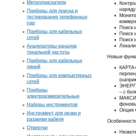
Металлоискатели
Контро
наряду
Приборы для поиска и
Монито
тестирования телефонных
коммун
пар
Поиск 
Приборы для кабельных
Поиск 
сетей
Поиск 
Локали
Анализаторы каналов
тональной частоты
Новые функ
Приборы для кабельных
линий
КАРТА+
перпен
Приборы для компьютерных
(наприм
сетей
ЭНЕРГО
Приборы
– с бо
электроизмерительные
МАКСИМ
фоновы
Наборы инструментов
Опция 
Инструмент для резки и
разделки кабеля
Особенности
Отвертки
Низкот