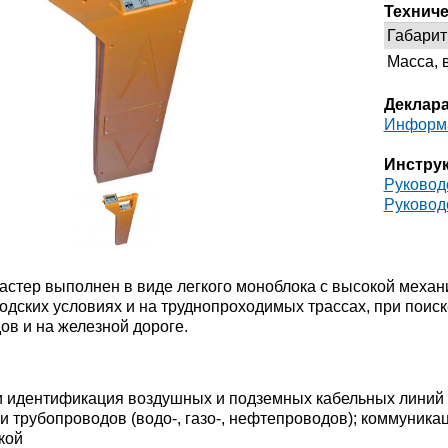
Техниче
Габарит
Масса, в
Деклар
Информ
Инстру
Руковод
Руковод
астер выполнен в виде легкого моноблока с высокой механ
одских условиях и на труднопроходимых трассах, при поиск
ов и на железной дороге.
и идентификация воздушных и подземных кабельных линий 
 и трубопроводов (водо-, газо-, нефтепроводов); коммуник
кой