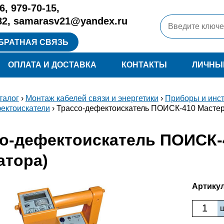
6
,
979-70-15
,
82
,
samarasv21@yandex.ru
БРАТНАЯ СВЯЗЬ
ОПЛАТА И ДОСТАВКА
КОНТАКТЫ
ЛИЧНЫ
талог
›
Монтаж кабелей связи и энергетики
›
Приборы и инст
ектоискатели
› Трассо-дефектоискатель ПОИСК-410 Мастер 
о-дефектоискатель ПОИСК-4
атора)
Артикул