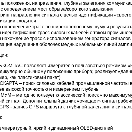
ль положения, направления, глубины залегания коммуникаци
 с определением мест обрыва/короткого замыкания
ринг направления сигнала с целью идентификации «своего» 
икации сходятся
и определение трасс по широкополосному шуму и результат
и идентификация трасс силовых кабелей с током промышлен
и нахождение трасс с использованием генератора сигналов с
зация нарушения оболочек медных кабельных линий ампли
ции:
/КОМПАС позволяет измерителю пользоваться режимом «К
дикулярно обычному положению прибора; реализует «давню
ер, как пластиковый пакет)
КАРТА – поиск силовых кабелей промышленной частоты в 
лее высокой точностью и измерением глубины
УМ – метод использует классический поиск «по максимуму
й сигнал. Дополнительный датчик «очищает» сигнал рабоче
GPS - запись GPS маршрута с глубиной залегания и сигнал
:
емпературный, яркий и динамичный OLED-дисплей