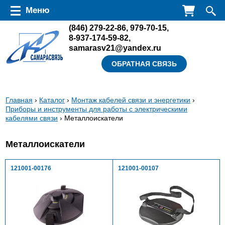
Перейти к основному содержанию
Меню
(846)
279-22-86
,
979-70-15
,
8-937-174-59-82
,
samarasv21@yandex.ru
ОБРАТНАЯ СВЯЗЬ
Вы
Главная
›
Каталог
›
Монтаж кабелей связи и энергетики
›
Приборы и инструменты для работы с электрическими
здесь
кабелями связи
› Металлоискатели
Металлоискатели
121001-00176
121001-00107